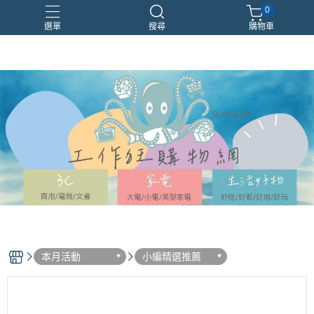
0
選單
搜尋
購物車
EPSON
LG
RTX5070
威剛
螢幕
本月活動
小編精選推薦