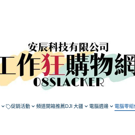
促銷活動
頻道開箱推薦
DJI 大疆
電腦週邊
電腦零組
莉蓮》
假DJI系列商品滿千享95
航拍無人機
滑鼠
主機板
微星
收音麥克風
鍵盤
顯示卡
16型