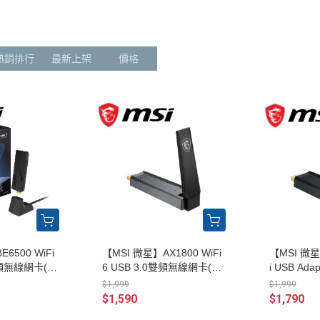
運動攝影機
耳機/耳麥
硬碟
22型
手持穩定器
滑鼠墊
散熱器
24型
DJI-CARE
麥克風
電源供應器
27型
熱銷排行
最新上架
價格
DJI-相機配件
路由器
電腦機殼
28型
DJI-麥克風配件
外接HDD硬碟
軟體
30型
外接SSD硬碟
無線網路卡
32型
34型
38型
43型
48型
49型
6500 WiFi
【MSI 微星】AX1800 WiFi
【MSI 微星
 三頻無線網卡(Wi
6 USB 3.0雙頻無線網卡(Wi
i USB Ad
0Mbps/USB網
Fi 6/雙頻/1800Mbps/USB網
Fi 6E/三頻
$1,999
$1,999
卡)
網卡)
$1,590
$1,790