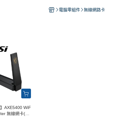
墨水/標籤帶
電腦零組件
無線網路卡
】AXE5400 WiF
apter 無線網卡(Wi
/2402Mbps/USB