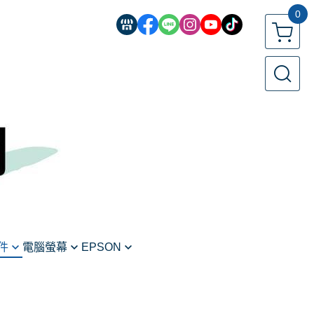
0
件
電腦螢幕
EPSON
螢幕
印表機
標籤機