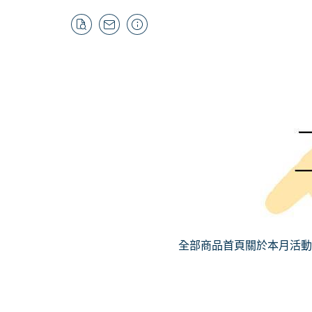
全部商品
首頁
關於
本月活動
MSI |《葬送的芙
歡慶暑
折
小編精選推薦