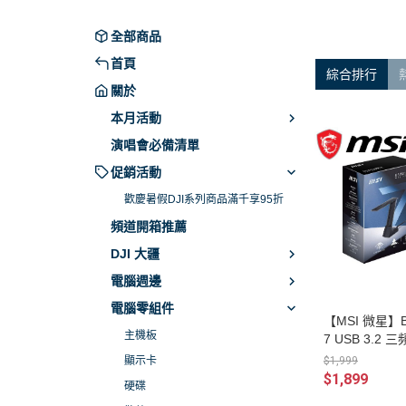
限時超殺特賣
全部商品
首頁
綜合排行
關於
本月活動
演唱會必備清單
促銷活動
歡慶暑假DJI系列商品滿千享95折
頻道開箱推薦
DJI 大疆
電腦週邊
電腦零組件
【MSI 微星】BE
主機板
7 USB 3.2
Fi 7/三頻/288
$1,999
顯示卡
卡)
$1,899
硬碟