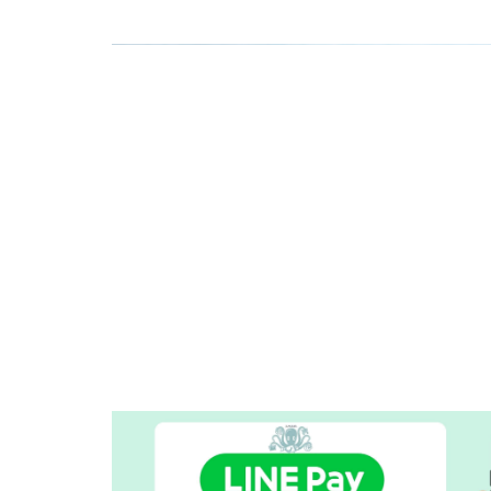
限時超殺特賣
arrow_back