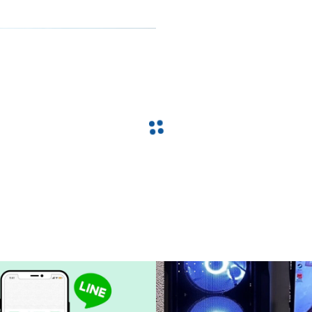
運動攝影機
耳機/耳麥
硬碟
22型
手持穩定器
滑鼠墊
散熱器
24型
DJI-CARE
麥克風
電源供應器
27型
DJI-相機配件
路由器
電腦機殼
28型
DJI-麥克風配件
外接HDD硬碟
軟體
30型
外接SSD硬碟
無線網路卡
32型
34型
38型
43型
48型
49型