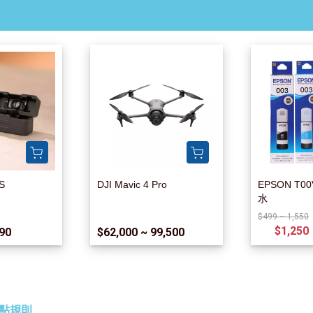
2S
DJI Mavic 4 Pro
EPSON T
水
$499 ~ 1,550
$1,250
390
$62,000 ~ 99,500
點規則