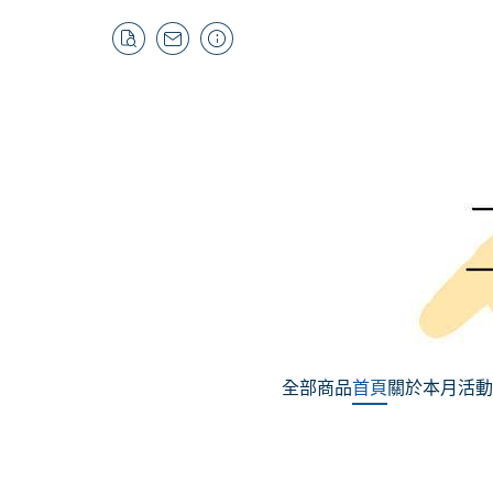
全部商品
首頁
關於
本月活動
MSI |《葬送的芙
歡慶暑
折
小編精選推薦