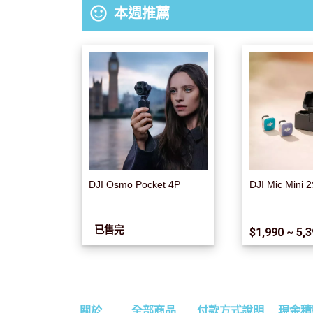
sentiment_satisfied_alt
本週推薦
DJI Osmo Pocket 4P
DJI Mic Mini 
已售完
$1,990 ~ 5,
關於
全部商品
付款方式說明
現金積