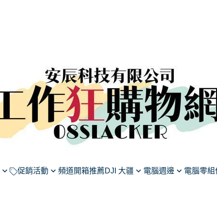
促銷活動
頻道開箱推薦
DJI 大疆
電腦週邊
電腦零組
莉蓮》
假DJI系列商品滿千享95
航拍無人機
滑鼠
主機板
微星
收音麥克風
鍵盤
顯示卡
16型