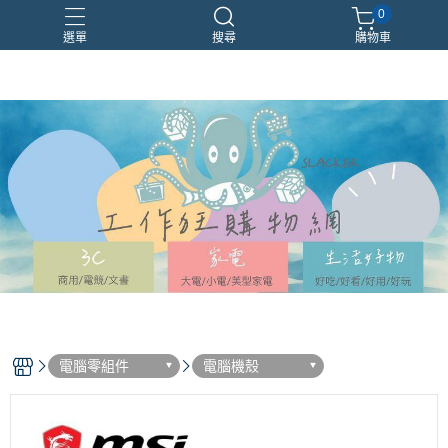
0
選單
搜尋
購物車
EPSON
LG
RTX5070
威剛
螢幕
電腦零組件
電腦機殼