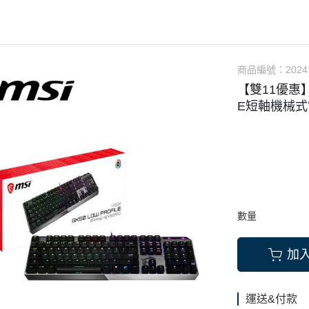
運動攝影機
耳機/耳麥
硬碟
22型
手持穩定器
滑鼠墊
散熱器
24型
DJI-CARE
麥克風
電源供應器
27型
商品編號：
2024
DJI-相機配件
路由器
電腦機殼
28型
【雙11優惠】M
DJI-麥克風配件
外接HDD硬碟
軟體
30型
E短軸機械
外接SSD硬碟
無線網路卡
32型
34型
38型
43型
48型
數量
49型
加
運送&付款