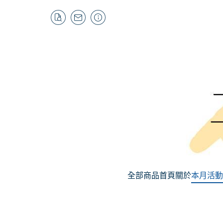
全部商品
首頁
關於
本月活動
MSI |《葬送的芙
歡慶暑
折
小編精選推薦