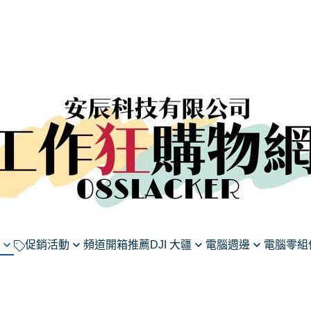
促銷活動
頻道開箱推薦
DJI 大疆
電腦週邊
電腦零組
莉蓮》
假DJI系列商品滿千享95
航拍無人機
滑鼠
主機板
微星
收音麥克風
鍵盤
顯示卡
16型