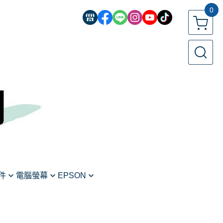
0
件
電腦螢幕
EPSON
螢幕
印表機
標籤機