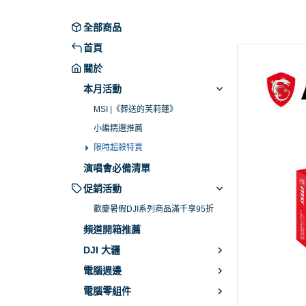
限時超殺特賣
全部商品
首頁
關於
本月活動
MSI |《葬送的芙莉蓮》
小編精選推薦
限時超殺特賣
演唱會必備清單
促銷活動
歡慶暑假DJI系列商品滿千享95折
頻道開箱推薦
DJI 大疆
電腦週邊
電腦零組件