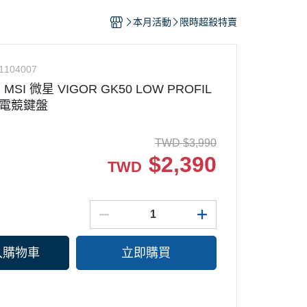
墨水/標籤帶
本月活動
限時超殺特賣
1104007
SI 微星 VIGOR GK50 LOW PROFIL
式電競鍵盤
TWD
$
3,990
$
2,390
TWD
入購物車
立即購買